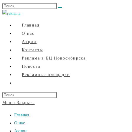
Перейти
Поиск
Искать
к
на
содержимому
сайте
Главная
О нас
Акции
Контакты
Реклама в БЦ Новосибирска
Новости
Рекламные площадки
Переключить
поиск
Нажмите
по
клавишу
Меню
Закрыть
веб-
Escape,
Главная
сайту
чтобы
О нас
закрыть
Акции
панель