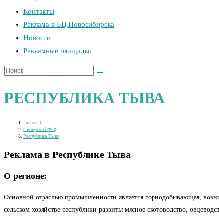
Контакты
поиска.
Реклама в БЦ Новосибирска
Новости
Рекламные площадки
Поиск
на
РЕСПУБЛИКА ТЫВА
сайте
Главная
>
Сибирский ФО
>
Республика Тыва
Реклама в Республике Тыва
О регионе:
Основной отраслью промышленности является горнодобывающая, возник
сельском хозяйстве республики развиты мясное скотоводство, овцеводст