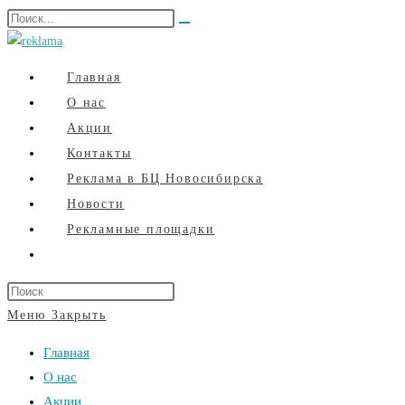
Перейти
Поиск
Искать
к
на
содержимому
сайте
Главная
О нас
Акции
Контакты
Реклама в БЦ Новосибирска
Новости
Рекламные площадки
Переключить
поиск
Нажмите
по
клавишу
Меню
Закрыть
веб-
Escape,
Главная
сайту
чтобы
О нас
закрыть
Акции
панель