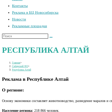
Контакты
поиска.
Реклама в БЦ Новосибирска
Новости
Рекламные площадки
Поиск
на
РЕСПУБЛИКА АЛТАЙ
сайте
Главная
>
Сибирский ФО
>
Республика Алтай
Реклама в Республике Алтай
О регионе:
Основу экономики составляет животноводство, разведение маралов и св
Население региона:
218 866 человек.