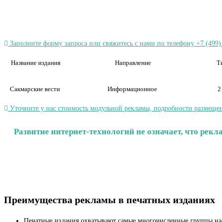
Заполните форму запроса или свяжитесь с нами по телефону +7 (499)
Название издания
Направление
Т
Сакмарские вести
Информационное
2
Уточните у нас стоимость модульной рекламы, подробности размещен
Развитие интернет-технологий не означает, что рек
Преимущества рекламы в печатных изданиях
Печатные издания охватывают самые многочисленные группы на