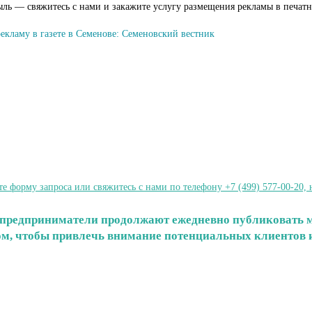
ыль — свяжитесь с нами и закажите услугу размещения рекламы в печат
екламу в газете в Семенове: Семеновский вестник
форму запроса или свяжитесь с нами по телефону +7 (499) 577-00-20, 
 и предприниматели продолжают ежедневно публиковать 
том, чтобы привлечь внимание потенциальных клиентов и