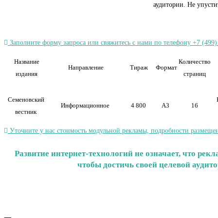
аудитории. Не упуст
Заполните форму запроса или свяжитесь с нами по телефону +7 (499)
Название
Количество
Направление
Тираж
Формат
издания
страниц
Семеновский
Информационное
4 800
А3
16
вестник
Уточните у нас стоимость модульной рекламы, подробности размещен
Развитие интернет-технологий не означает, что ре
чтобы достичь своей целевой аудит