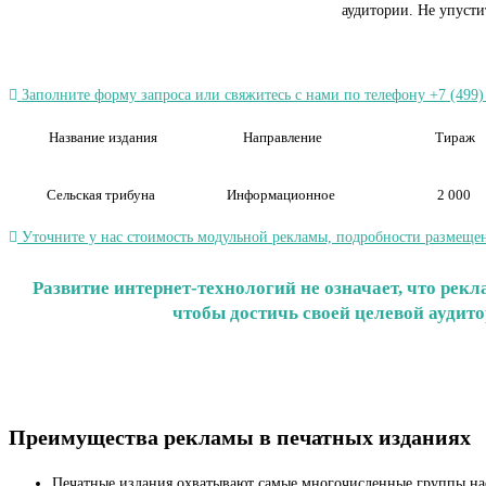
аудитории. Не упуст
Заполните форму запроса или свяжитесь с нами по телефону +7 (499)
Название издания
Направление
Тираж
Сельская трибуна
Информационное
2 000
Уточните у нас стоимость модульной рекламы, подробности размещен
Развитие интернет-технологий не означает, что ре
чтобы достичь своей целевой аудит
Преимущества рекламы в печатных изданиях
Печатные издания охватывают самые многочисленные группы на