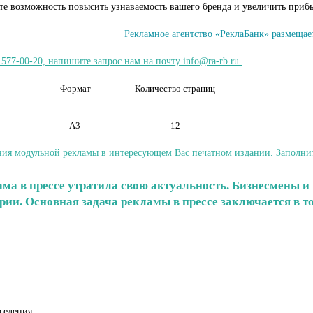
ите возможность повысить узнаваемость вашего бренда и увеличить приб
Рекламное агентство «РеклаБанк» размещает
 577-00-20, напишите запрос нам на почту info@ra-rb.ru
Формат
Количество страниц
А3
12
ия модульной рекламы в интересующем Вас печатном издании. Заполните 
клама в прессе утратила свою актуальность. Бизнесмены
ории. Основная задача рекламы в прессе заключается в 
селения.