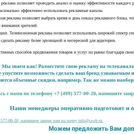
еклама позволяет проводить анализ и оценку эффективности каждого ре
аксимально эффективно использовать рекламные каналы.
ая реклама позволяет выбрать время и день показа рекламного блока, чт
е внимания зрителей.
ции. Телевизионная реклама позволяет использовать широкий спектр сп
сделать рекламу более зрелищной и интересной для аудитории.
ктивных способов продвижения товаров и услуг на рынке благодаря сво
? Мы знаем как! Разместите свою рекламу на телеканал
Не упустите возможность сделать ваш бренд узнаваемым
ются объемные скидки, например. Так же можно наоборо
ь с нами по телефону +7 (499) 577-00-20, напишите запр
Наши менеджеры оперативно подготовят и 
 577-00-20, напишите запрос нам на почту info@ra-rb.ru
Можем предложить Вам допо