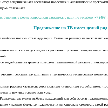
 Сетку вещания канала составляют новостные и аналитические программ
ицом» телеканала.
в. Заполните форму запроса или свяжитесь с нами по телефону +7 (499) 
Продвижение на ТВ имеет целый ряд
 наиболее полный охват аудитории. Размещая рекламу на нескольких канал
ьные возможности для создания рекламных роликов, которые могут вызы
вной.
ное воздействие на зрителя позволяет телевизионной рекламе стимулирова
 участие представителя компании в тематических телепередачах позволяю
нная реклама характеризуется сильным личностным воздействием, что д
иведет к покупке товаров или услуг.
Рекламодатель может выбрать подходящий для себя формат телевизионно
щение к разным форматам телепередач и регулировать стоимость своей р