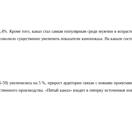
6,4%. Кроме того, канал стал самым популярным среди мужчин в возраст
о позволило существенно увеличить показатели кинопоказа. На канале сос
25-59) увеличились на 5 %, прирост аудитории связан с новыми проект
твенного производства. «Пятый канал» входит в пятерку источников нов