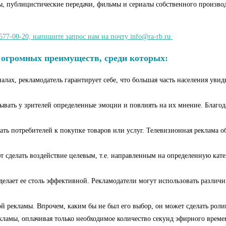
ы, публицистические передачи, фильмы и сериалы собственного произво
577-00-20, напишите запрос нам на почту info@ra-rb.ru
 огромных преимуществ, среди которых:
ах, рекламодатель гарантирует себе, что большая часть населения увиди
вать у зрителей определенные эмоции и повлиять на их мнение. Благод
ть потребителей к покупке товаров или услуг. Телевизионная реклама об
т сделать воздействие целевым, т.е. направленным на определенную кат
елает ее столь эффективной. Рекламодатели могут использовать различн
й рекламы. Впрочем, каким бы не был его выбор, он может сделать роли
екламы, оплачивая только необходимое количество секунд эфирного време