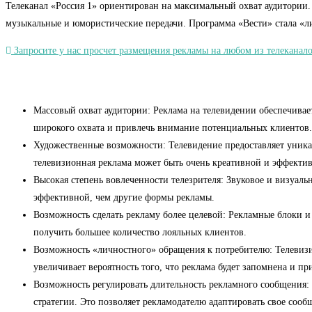
Телеканал «Россия 1» ориентирован на максимальный охват аудитории.
музыкальные и юмористические передачи. Программа «Вести» стала «л
Запросите у нас просчет размещения рекламы на любом из телеканало
Массовый охват аудитории: Реклама на телевидении обеспечивает
широкого охвата и привлечь внимание потенциальных клиентов.
Художественные возможности: Телевидение предоставляет уникал
телевизионная реклама может быть очень креативной и эффекти
Высокая степень вовлеченности телезрителя: Звуковое и визуаль
эффективной, чем другие формы рекламы.
Возможность сделать рекламу более целевой: Рекламные блоки и
получить большее количество лояльных клиентов.
Возможность «личностного» обращения к потребителю: Телевизио
увеличивает вероятность того, что реклама будет запомнена и пр
Возможность регулировать длительность рекламного сообщения: 
стратегии. Это позволяет рекламодателю адаптировать свое сооб