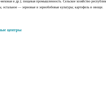
о-меховая и др.); пищевая промышленность. Сельское хозяйство республи
тальное — зер­но­вые и зер­но­бо­бо­вые куль­ту­ры; кар­то­фель и ово­щи.
ные центры