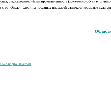
лесная; судостроение; лёгкая промышленность (кожевенно-обувная, пушн
. Около половины по­сев­ных пло­ща­дей за­ни­ма­ют кор­мо­вые культуры, ос
Област