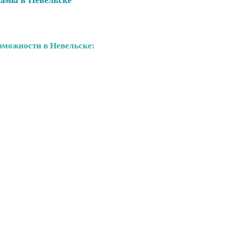
ламы в Невельске
можности в Невельске: