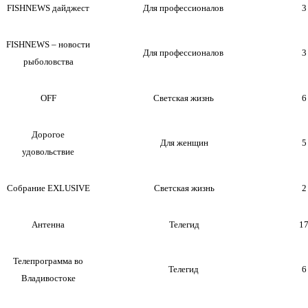
FISHNEWS
дайджест
Для профессионалов
3
FISHNEWS –
новости
Для профессионалов
3
рыболовства
OFF
Светская жизнь
6
Дорогое
Для женщин
5
удовольствие
Собрание
EXLUSIVE
Светская жизнь
2
Антенна
Телегид
17
Телепрограмма во
Телегид
6
Владивостоке