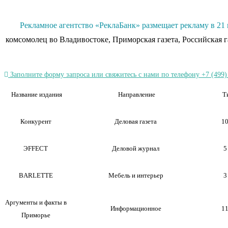
Рекламное агентство «РеклаБанк» размещает рекламу в 21 
комсомолец во Владивостоке, Приморская газета, Российская 
Заполните форму запроса или свяжитесь с нами по телефону +7 (499)
Название издания
Направление
Т
Конкурент
Деловая газета
10
Э
FFECT
Деловой журнал
5
BARLETTE
Мебель и интерьер
3
Аргументы и факты в
Информационное
11
Приморье