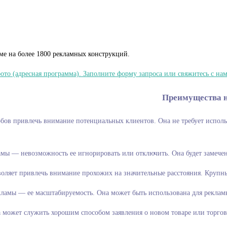
ме на более 1800 рекламных конструкций.
о (адресная программа). Заполните форму запроса или свяжитесь с нами
Преимущества 
 самых простых способов привлечь внимание пот
мы — невозможность ее игнорировать или отключить. Она будет замечен
ляет привлечь внимание прохожих на значительные расстояния. Крупны
амы — ее масштабируемость. Она может быть использована для рекламы 
а может служить хорошим способом заявления о новом товаре или торго