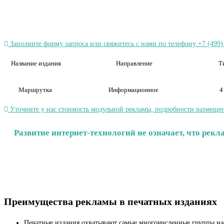
Заполните форму запроса или свяжитесь с нами по телефону +7 (499)
Название издания
Направление
Т
Маршрутка
Информационное
4
Уточните у нас стоимость модульной рекламы, подробности размещен
Развитие интернет-технологий не означает, что рек
Преимущества рекламы в печатных изданиях
Печатные издания охватывают самые многочисленные группы на