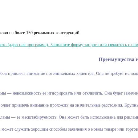
ково на более 150 рекламных конструкций.
о (адресная программа). Заполните форму запроса или свяжитесь с нами
Преимущества 
 самых простых способов привлечь внимание пот
мы — невозможность ее игнорировать или отключить. Она будет замечен
ляет привлечь внимание прохожих на значительные расстояния. Крупны
амы — ее масштабируемость. Она может быть использована для рекламы 
а может служить хорошим способом заявления о новом товаре или торго