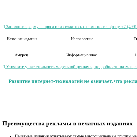
Заполните форму запроса или свяжитесь с нами по телефону +7 (499)
Название издания
Направление
Т
Амурец
Информационное
1
Уточните у нас стоимость модульной рекламы, подробности размещен
Развитие интернет-технологий не означает, что рек
Преимущества рекламы в печатных изданиях
Печатные издания охватывают самые многочисленные группы на