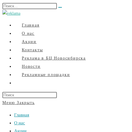
Перейти
Поиск
Искать
к
на
содержимому
сайте
Главная
О нас
Акции
Контакты
Реклама в БЦ Новосибирска
Новости
Рекламные площадки
Переключить
поиск
Нажмите
по
клавишу
Меню
Закрыть
веб-
Escape,
Главная
сайту
чтобы
О нас
закрыть
Акции
панель