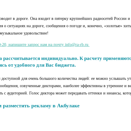
одит в дороге. Она входит в пятерку крупнейших радиосетей России и в
о ситуациях на дороге, сообщения о погоде и, конечно, «золотые» хиты 
музыкальное удовольствие!
-20, напишите запрос нам на почту info@ra-rb.ru
рассчитывается индивидуально. К расчету применяются 
ь от удобного для Вас бюджета.
 доступной для очень большого количества людей: ее можно услышать у
 сообщения, озвученные дикторами, наиболее эффективны в утренние и ве
ать с аудиторией. Голос диктора может передавать оттенки и нюансы, ко
 разместить рекламу в Акбулаке