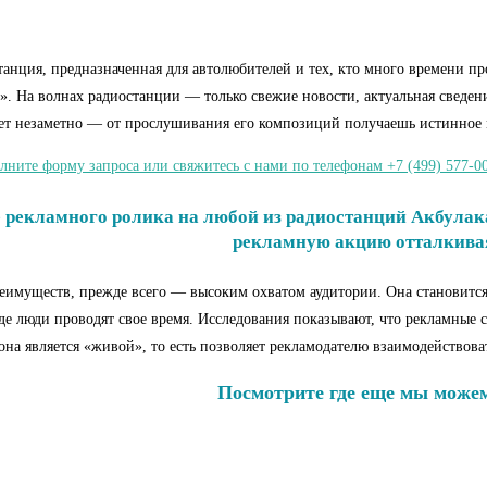
ия, предназначенная для автолюбителей и тех, кто много времени пров
На волнах радиостанции — только свежие новости, актуальная сведения 
ет незаметно — от прослушивания его композиций получаешь истинное 
лните форму запроса или свяжитесь с нами по телефонам +7 (499) 577-00
екламного ролика на любой из радиостанций Акбулака 
рекламную акцию отталкиваяс
еимуществ, прежде всего — высоким охватом аудитории. Она становится
 где люди проводят свое время. Исследования показывают, что рекламные
 она является «живой», то есть позволяет рекламодателю взаимодействов
Посмотрите где еще мы можем