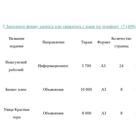
Заполните форму запроса или свяжитесь с нами по телефону +7 (499)
Название
Количество
Направление
Тираж
Формат
издания
страниц
Выксунский
Информационное
3 700
А3
24
рабочий
Бизнес плюс
Объявления
10 000
А3
8
Улица Красные
Объявления
8 000
А3
8
зори