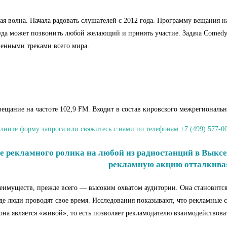
ая волна. Начала радовать слушателей с 2012 года. Программу вещания
да может позвонить любой желающий и принять участие. Задача Comedy,
менными треками всего мира.
ание на частоте 102,9 FM. Входит в состав кировского межрегиональног
лните форму запроса или свяжитесь с нами по телефонам +7 (499) 577-00
рекламного ролика на любой из радиостанций в Выксе р
рекламную акцию отталкиваяс
еимуществ, прежде всего — высоким охватом аудитории. Она становится
 где люди проводят свое время. Исследования показывают, что рекламные
 она является «живой», то есть позволяет рекламодателю взаимодействов