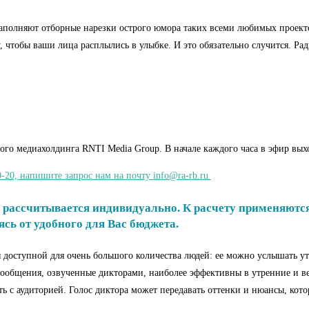
 наполняют отборные нарезки острого юмора таких всеми любимых проект
 чтобы ваши лица расплылись в улыбке. И это обязательно случится. Р
о медиахолдинга RNTI Media Group. В начале каждого часа в эфир выход
-20, напишите запрос нам на почту info@ra-rb.ru
ассчитывается индивидуально. К расчету применяются 
ь от удобного для Вас бюджета.
 доступной для очень большого количества людей: ее можно услышать у
 сообщения, озвученные дикторами, наиболее эффективны в утренние и ве
ать с аудиторией. Голос диктора может передавать оттенки и нюансы, ко