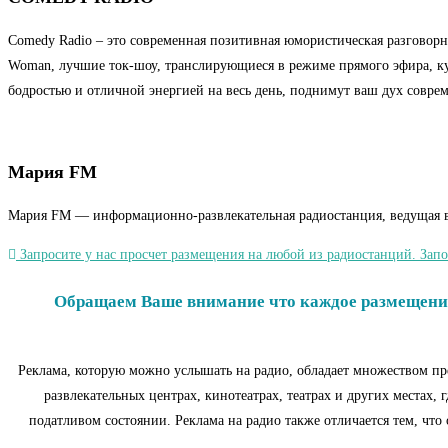
Comedy Radio – это современная позитивная юмористическая разговорн
Woman, лучшие ток-шоу, транслирующиеся в режиме прямого эфира, ку
бодростью и отличной энергией на весь день, поднимут ваш дух совре
Мария FM
Мария FM — информационно-развлекательная радиостанция, ведущая вещ
Запросите у нас просчет размещения на любой из радиостанций. Запо
Обращаем Ваше внимание что каждое размещение 
Реклама, которую можно услышать на радио, обладает множеством пр
развлекательных центрах, кинотеатрах, театрах и других местах,
податливом состоянии. Реклама на радио также отличается тем, что