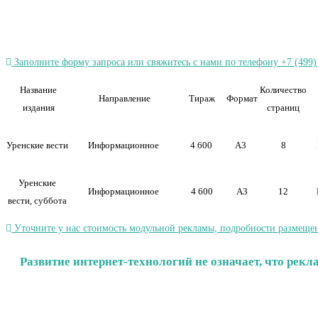
Заполните форму запроса или свяжитесь с нами по телефону +7 (499)
Название
Количество
Направление
Тираж
Формат
издания
страниц
Уренские вести
Информационное
4 600
А3
8
Уренские
Информационное
4 600
А3
12
вести, суббота
Уточните у нас стоимость модульной рекламы, подробности размещен
Развитие интернет-технологий не означает, что рек