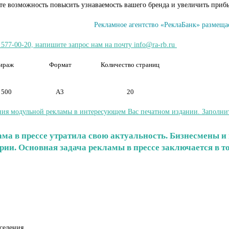
ите возможность повысить узнаваемость вашего бренда и увеличить приб
Рекламное агентство «РеклаБанк» размещае
 577-00-20, напишите запрос нам на почту info@ra-rb.ru
ираж
Формат
Количество страниц
 500
А3
20
ия модульной рекламы в интересующем Вас печатном издании. Заполните 
клама в прессе утратила свою актуальность. Бизнесмены
ории. Основная задача рекламы в прессе заключается в 
селения.