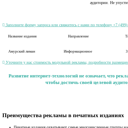
аудитории. Не упуст
Заполните форму запроса или свяжитесь с нами по телефону +7 (499)
Название издания
Направление
Т
Амурский лиман
Информационное
3
Уточните у нас стоимость модульной рекламы, подробности размещен
Развитие интернет-технологий не означает, что ре
чтобы достичь своей целевой аудит
Преимущества рекламы в печатных изданиях
Печатные издания охватывают самые многочисленные группы на