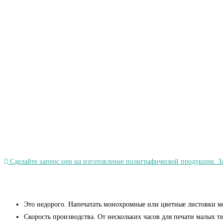
Сделайте запрос цен на изготовление полиграфической продукции. За
Это недорого. Напечатать монохромные или цветные листовки м
Скорость производства. От нескольких часов для печати малых т