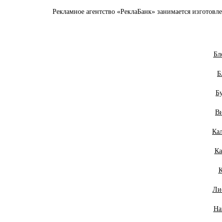
Рекламное агентство «РеклаБанк» занимается изготовл
Бл
Б
Б
В
Ка
Ка
Ли
На