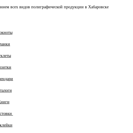
ением всех видов полиграфической продукции в Хабаровске
окноты
ланки
уклеты
изитки
лендари
талоги
Книги
стовки
клейки