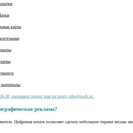
крытки
Папки
ковые карты
асительные
тикеры
лаеры
токниги
 м
атериалы
00-20, напишите запрос нам на почту info@ra-rb.ru
играфическая реклама?
матель. Цифровая печать позволяет сделать небольшие тиражи весьма э