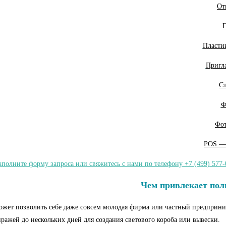
От
Пласти
Пригл
С
Ф
Фо
POS —
полните форму запроса или свяжитесь с нами по телефону +7 (499) 577-
Чем привлекает пол
ожет позволить себе даже совсем молодая фирма или частный предприни
иражей до нескольких дней для создания светового короба или вывески.