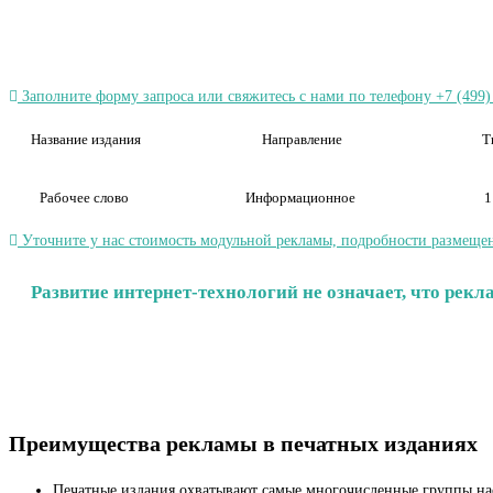
Заполните форму запроса или свяжитесь с нами по телефону +7 (499)
Название издания
Направление
Т
Рабочее слово
Информационное
1
Уточните у нас стоимость модульной рекламы, подробности размещен
Развитие интернет-технологий не означает, что рек
Преимущества рекламы в печатных изданиях
Печатные издания охватывают самые многочисленные группы на