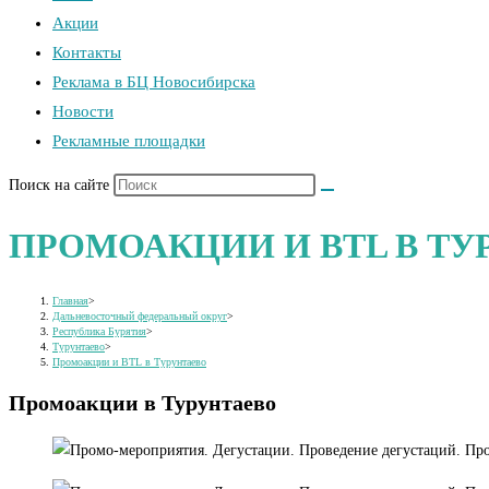
Акции
Контакты
Реклама в БЦ Новосибирска
Новости
Рекламные площадки
Поиск на сайте
ПРОМОАКЦИИ И BTL В ТУ
Главная
>
Дальневосточный федеральный округ
>
Республика Бурятия
>
Турунтаево
>
Промоакции и BTL в Турунтаево
Промоакции в Турунтаево