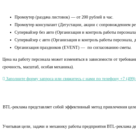
Промоутер (раздача листовок) — от 200 рублей в час.
Промоутер консультант (Дегустации, акции с сопровождением речь
Супервайзер без авто (Организация и контроль работы персонала)
Супервайзер с авто (Организация и контроль работы персонала, 
Организация праздников (EVENT) — по согласованию сметы.
Цена на работу персонала может изменяться в зависимости от требован
срочность, масштаб, особая механика).
Заполните форму запроса или свяжитесь с нами по телефону +7 (499)
BTL-реклама представляет собой эффективный метод привлечения целев
Учитывая цели, задачи и механику работы предприятия BTL-реклама де