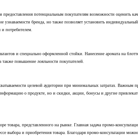
и предоставления потенциальным покупателям возможности оценить каче
е узнаваемости бренда, но также позволяет установить индивидуальный
 и потребителем.
антов и специально оформленной стойки. Нанесение аромата на блоттер
 а также повышение лояльности покупателей.
 охватываемости целевой аудитории при минимальных затратах. Важным п
 информацию о продукте, но и скидки, акции, бонусы и другие привлека
ре товара, представленного на рынке. Главная задача промо-консультаци
ессе выбора и приобретения товара. Благодаря промо-консультации можн