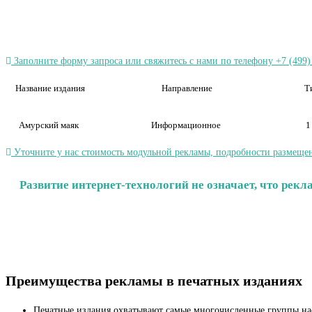
Заполните форму запроса или свяжитесь с нами по телефону +7 (499)
Название издания
Направление
Т
Амурский маяк
Информационное
1
Уточните у нас стоимость модульной рекламы, подробности размещен
Развитие интернет-технологий не означает, что рек
Преимущества рекламы в печатных изданиях
Печатные издания охватывают самые многочисленные группы на