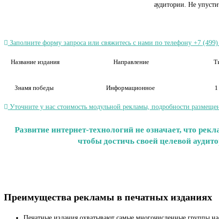
аудитории. Не упуст
Заполните форму запроса или свяжитесь с нами по телефону +7 (499)
Название издания
Направление
Т
Знамя победы
Информационное
1
Уточните у нас стоимость модульной рекламы, подробности размещен
Развитие интернет-технологий не означает, что ре
чтобы достичь своей целевой аудит
Преимущества рекламы в печатных изданиях
Печатные издания охватывают самые многочисленные группы на