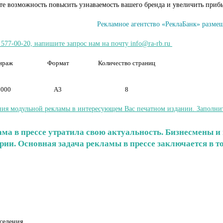
ите возможность повысить узнаваемость вашего бренда и увеличить приб
Рекламное агентство «РеклаБанк» размещ
 577-00-20, напишите запрос нам на почту info@ra-rb.ru
ираж
Формат
Количество страниц
 000
А3
8
ия модульной рекламы в интересующем Вас печатном издании. Заполните 
клама в прессе утратила свою актуальность. Бизнесмены
ории. Основная задача рекламы в прессе заключается в 
селения.